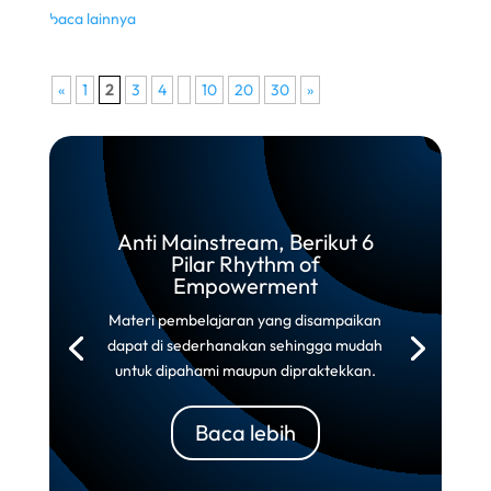
baca lainnya
«
1
2
3
4
10
20
30
»
Anti Mainstream, Berikut 6
Pilar Rhythm of
Empowerment
Materi pembelajaran yang disampaikan
dapat di sederhanakan sehingga mudah
untuk dipahami maupun dipraktekkan.
Baca lebih