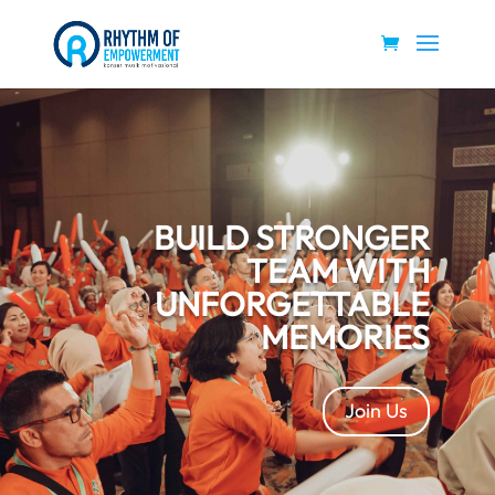
BUILD STRONGER
TEAM WITH
UNFORGETTABLE
MEMORIES
Join Us