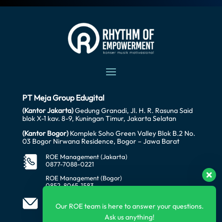
PT Meja Group Edugital
(Kantor Jakarta)
Gedung Granadi, Jl. H. R. Rasuna Said
blok X-1 kav. 8-9, Kuningan Timur, Jakarta Selatan
(Kantor Bogor)
Komplek Soho Green Valley Blok B.2 No.
03 Bogor Nirwana Residence, Bogor – Jawa Barat
ROE Management (Jakarta)
0877-7088-0221
ROE Management (Bogor)
0852-8065-1583
office@awataratech.com
manager@roeindonesia.co.id
Our ROE team is here to answer your questions.
Ask us anything!