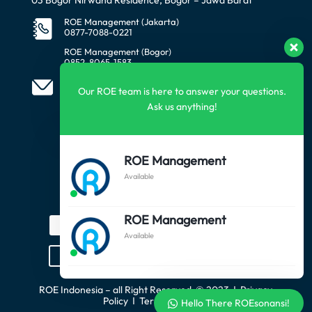
ROE Management (Jakarta)
0877-7088-0221
ROE Management (Bogor)
0852-8065-1583
office@awataratech.com
Our ROE team is here to answer your questions.
manager@roeindonesia.co.id
Ask us anything!
FOLLOW US
ROE Management
Available
SUBSCRIBE US
ROE Management
Available
Subscribe
ROE Indonesia – all Right Reserved
© 2023 Ι Privacy
Policy Ι Term of Service
Hello There ROEsonansi!