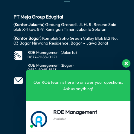
PT Meja Group Edugital
(Kantor Jakarta)
Gedung Granadi, Jl. H. R. Rasuna Said
blok X-1 kav. 8-9, Kuningan Timur, Jakarta Selatan
(Kantor Bogor)
Komplek Soho Green Valley Blok B.2 No.
03 Bogor Nirwana Residence, Bogor – Jawa Barat
ROE Management (Jakarta)
0877-7088-0221
ROE Management (Bogor)
0852-8065-1583
office@awataratech.com
manager@roeindonesia.co.id
Our ROE team is here to answer your questions.
Ask us anything!
FOLLOW US
ROE Management
Available
SUBSCRIBE US