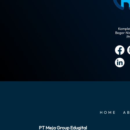
Komplek
Bogor Ni
Ph
HOME
A
PT Meja Group Edugital