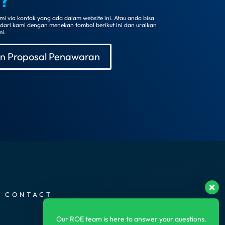
?
 via kontak yang ada dalam website ini. Atau anda bisa
ri kami dengan menekan tombol berikut ini dan uraikan
i.
n Proposal Penawaran
CONTACT
Our ROE team is here to answer your questions.
SUBSCRIBE US