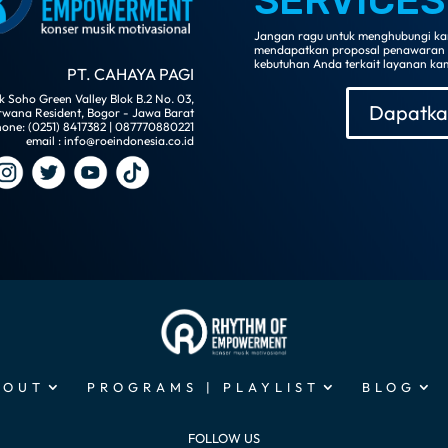
SERVICES
Jangan ragu untuk menghubungi kami
mendapatkan proposal penawaran da
kebutuhan Anda terkait layanan kam
PT. CAHAYA PAGI
 Soho Green Valley Blok B.2 No. 03,
Dapatka
rwana Resident, Bogor - Jawa Barat
one: (0251) 8417382 | 087770880221
email : info@roeindonesia.co.id
BOUT
PROGRAMS | PLAYLIST
BLOG
FOLLOW US