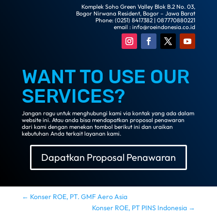
Komplek Soho Green Valley Blok B.2 No. 03,
Bogor Nirwana Resident, Bogor – Jawa Barat
Phone: (0251) 8417382 | 087770880221
email : info@roeindonesia.co.id
WANT TO USE OUR
SERVICES?
Jangan ragu untuk menghubungi kami via kontak yang ada dalam
website ini. Atau anda bisa mendapatkan proposal penawaran
dari kami dengan menekan tombol berikut ini dan uraikan
kebutuhan Anda terkait layanan kami.
Dapatkan Proposal Penawaran
←
Konser ROE, PT. GMF Aero Asia
Konser ROE, PT PINS Indonesia
→