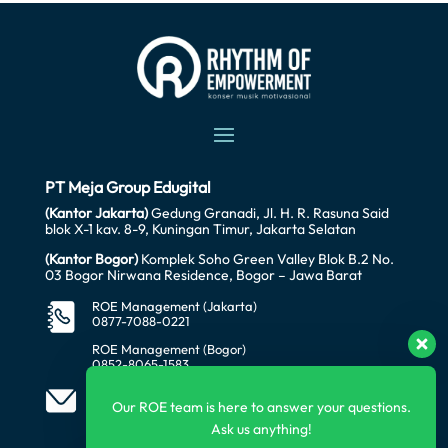
PT Meja Group Edugital
(Kantor Jakarta)
Gedung Granadi, Jl. H. R. Rasuna Said
blok X-1 kav. 8-9, Kuningan Timur, Jakarta Selatan
(Kantor Bogor)
Komplek Soho Green Valley Blok B.2 No.
03 Bogor Nirwana Residence, Bogor – Jawa Barat
ROE Management (Jakarta)
0877-7088-0221
ROE Management (Bogor)
0852-8065-1583
office@awataratech.com
manager@roeindonesia.co.id
Our ROE team is here to answer your questions.
Ask us anything!