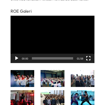
ROE Galeri
Pemutar
Video
00:00
01:58