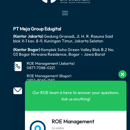
PT Meja Group Edugital
(Kantor Jakarta)
Gedung Granadi, Jl. H. R. Rasuna Said
blok X-1 kav. 8-9, Kuningan Timur, Jakarta Selatan
(Kantor Bogor)
Komplek Soho Green Valley Blok B.2 No.
03 Bogor Nirwana Residence, Bogor – Jawa Barat
ROE Management (Jakarta)
0877-7088-0221
ROE Management (Bogor)
0852-8065-1583
office@awataratech.com
manager@roeindonesia.co.id
Our ROE team is here to answer your questions.
Ask us anything!
FOLLOW US
ROE Management
Available