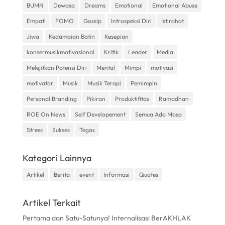
BUMN
Dewasa
Dreams
Emotional
Emotional Abuse
Empati
FOMO
Gossip
Introspeksi Diri
Istirahat
Jiwa
Kedamaian Batin
Kesepian
konsermusikmotivasional
Kritik
Leader
Media
Melejitkan Potensi Diri
Mental
Mimpi
motivasi
motivator
Musik
Musik Terapi
Pemimpin
Personal Branding
Pikiran
Produktifitas
Ramadhan
ROE On News
Self Developement
Semua Ada Masa
Stress
Sukses
Tegas
Kategori Lainnya
Artikel
Berita
event
Informasi
Quotes
Artikel Terkait
Pertama dan Satu-Satunya! Internalisasi BerAKHLAK