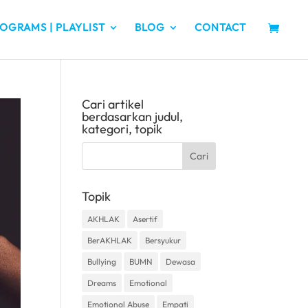
OGRAMS | PLAYLIST
BLOG
CONTACT
Cari artikel
berdasarkan judul,
kategori, topik
Topik
AKHLAK
Asertif
BerAKHLAK
Bersyukur
Bullying
BUMN
Dewasa
Dreams
Emotional
Emotional Abuse
Empati