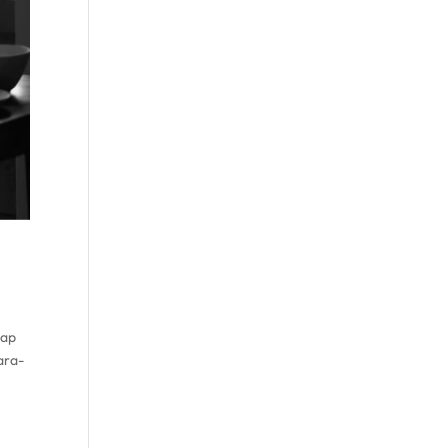
gap
ara-