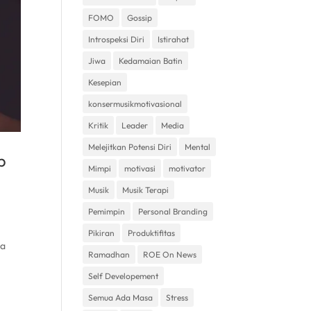
FOMO
Gossip
Introspeksi Diri
Istirahat
Jiwa
Kedamaian Batin
Kesepian
konsermusikmotivasional
Kritik
Leader
Media
Melejitkan Potensi Diri
Mental
p
Mimpi
motivasi
motivator
Musik
Musik Terapi
Pemimpin
Personal Branding
Pikiran
Produktifitas
wa
Ramadhan
ROE On News
Self Developement
Semua Ada Masa
Stress