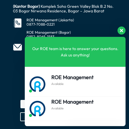
(Kantor Bogor)
Komplek Soho Green Valley Blok B.2 No.
03 Bogor Nirwana Residence, Bogor – Jawa Barat
ROE Management (Jakarta)
0877-7088-0221
ROE Management (Bogor)
0852-8065-1583
office@awataratech.com
Our ROE team is here to answer your questions.
manager@roeindonesia.co.id
Ask us anything!
FOLLOW US
ROE Management
Available
SUBSCRIBE US
ROE Management
Available
Subscribe