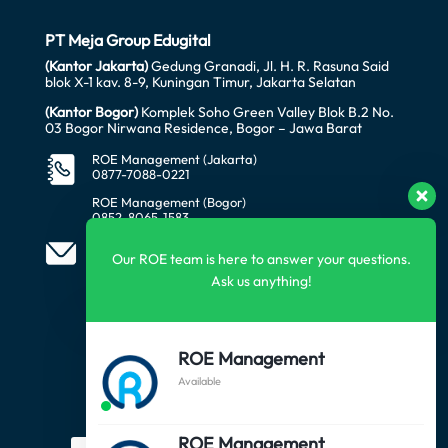
PT Meja Group Edugital
(Kantor Jakarta)
Gedung Granadi, Jl. H. R. Rasuna Said
blok X-1 kav. 8-9, Kuningan Timur, Jakarta Selatan
(Kantor Bogor)
Komplek Soho Green Valley Blok B.2 No.
03 Bogor Nirwana Residence, Bogor – Jawa Barat
ROE Management (Jakarta)
0877-7088-0221
ROE Management (Bogor)
0852-8065-1583
office@awataratech.com
manager@roeindonesia.co.id
Our ROE team is here to answer your questions.
Ask us anything!
FOLLOW US
ROE Management
Available
SUBSCRIBE US
ROE Management