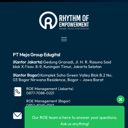
PT Meja Group Edugital
(Kantor Jakarta)
Gedung Granadi, Jl. H. R. Rasuna Said
blok X-1 kav. 8-9, Kuningan Timur, Jakarta Selatan
(Kantor Bogor)
Komplek Soho Green Valley Blok B.2 No.
03 Bogor Nirwana Residence, Bogor – Jawa Barat
ROE Management (Jakarta)
0877-7088-0221
ROE Management (Bogor)
0852-8065-1583
office@awataratech.com
manager@roeindonesia.co.id
Our ROE team is here to answer your questions.
Ask us anything!