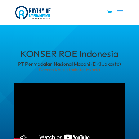
KONSER ROE Indonesia
PT Permodalan Nasional Madani (DKI Jakarta)
Daerah Khusus Ibukota Jakarta