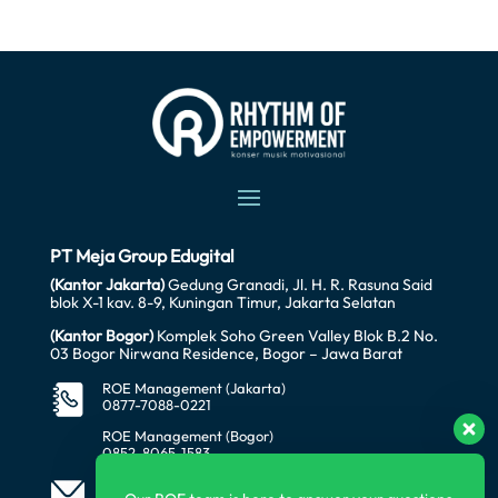
PT Meja Group Edugital
(Kantor Jakarta)
Gedung Granadi, Jl. H. R. Rasuna Said
blok X-1 kav. 8-9, Kuningan Timur, Jakarta Selatan
(Kantor Bogor)
Komplek Soho Green Valley Blok B.2 No.
03 Bogor Nirwana Residence, Bogor – Jawa Barat
ROE Management (Jakarta)
0877-7088-0221
ROE Management (Bogor)
0852-8065-1583
office@awataratech.com
manager@roeindonesia.co.id